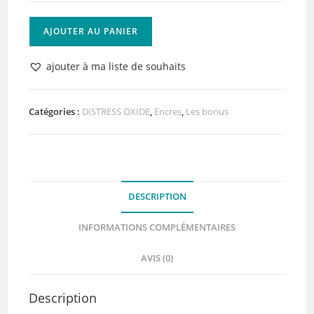
quantité
AJOUTER AU PANIER
de
Distress
ajouter à ma liste de souhaits
Oxide
Fired
Brick
Catégories :
DISTRESS OXIDE
,
Encres
,
Les bonus
DESCRIPTION
INFORMATIONS COMPLÉMENTAIRES
AVIS (0)
Description