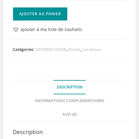
quantité
AJOUTER AU PANIER
de
Distress
ajouter à ma liste de souhaits
Oxide
Lucky
Clover
Catégories :
DISTRESS OXIDE
,
Encres
,
Les bonus
DESCRIPTION
INFORMATIONS COMPLÉMENTAIRES
AVIS (0)
Description