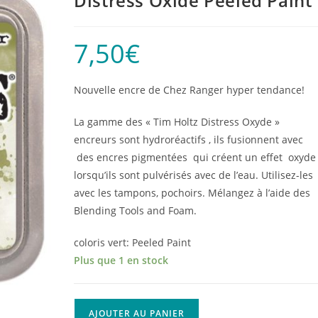
Distress Oxide Peeled Paint
7,50
€
Nouvelle encre de Chez Ranger hyper tendance!
La gamme des « Tim Holtz Distress Oxyde »
encreurs sont hydroréactifs , ils fusionnent avec
des encres pigmentées qui créent un effet oxyde
lorsqu’ils sont pulvérisés avec de l’eau. Utilisez-les
avec les tampons, pochoirs. Mélangez à l’aide des
Blending Tools and Foam.
coloris vert: Peeled Paint
Plus que 1 en stock
quantité
AJOUTER AU PANIER