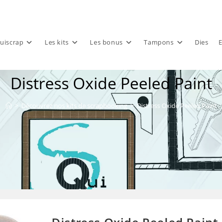
uiscrap
Les kits
Les bonus
Tampons
Dies
E
Distress Oxide Peeled Paint
>
Découvrez nos kits de scrapbooking
>
Distress Oxide Peeled Paint