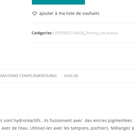
de
Distress
ajouter à ma liste de souhaits
Oxide
Peeled
Paint
Catégories :
DISTRESS OXIDE
,
Encres
,
Les bonus
RMATIONS COMPLÉMENTAIRES
AVIS (0)
 sont hydroréactifs , ils fusionnent avec des encres pigmentées
 avec de l’eau. Utilisez-les avec les tampons, pochoirs. Mélangez à