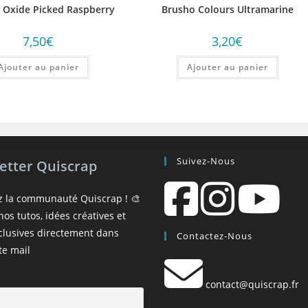
s Oxide Picked Raspberry
Brusho Colours Ultramarine
7,50
€
3,20
€
Ajouter au panier
Ajouter au panier
Suivez-Nous
etter Quiscrap
z la communauté Quiscrap ! 🎨
os tutos, idées créatives et
xclusives directement dans
Contactez-Nous
te mail
contact@quiscrap.fr