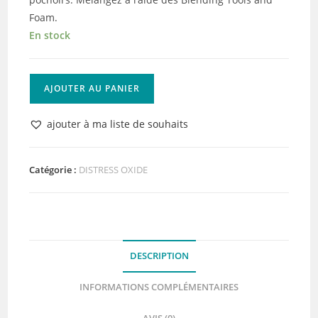
Foam.
En stock
quantité
AJOUTER AU PANIER
de
Distress
ajouter à ma liste de souhaits
Oxide
Ripe
Persimmon
Catégorie :
DISTRESS OXIDE
DESCRIPTION
INFORMATIONS COMPLÉMENTAIRES