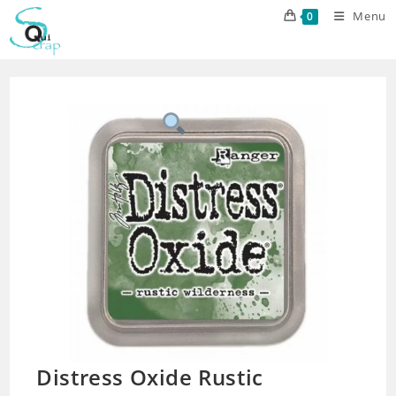
Skip
Menu
0
to
content
Distress Oxide Rustic