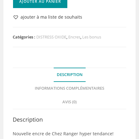
AJOUTER AU PANIER
de
Distress
ajouter à ma liste de souhaits
Oxide
Rustic
Wilderness
Catégories :
DISTRESS OXIDE
,
Encres
,
Les bonus
DESCRIPTION
INFORMATIONS COMPLÉMENTAIRES
AVIS (0)
Description
Nouvelle encre de Chez Ranger hyper tendance!