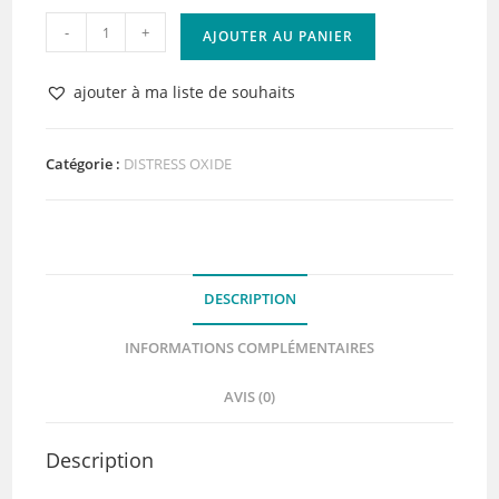
quantité
-
+
AJOUTER AU PANIER
de
Distress
ajouter à ma liste de souhaits
Oxide
Lost
Scorched
Catégorie :
DISTRESS OXIDE
Timber
DESCRIPTION
INFORMATIONS COMPLÉMENTAIRES
AVIS (0)
Description