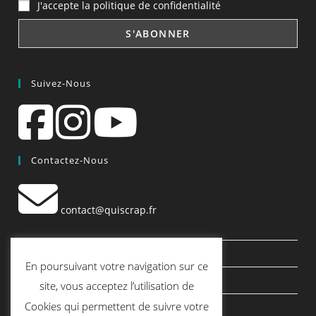
J'accepte la politique de confidentialité
Suivez-Nous
Contactez-Nous
contact@quiscrap.fr
Les Fiches Techniques et les Tutos
En poursuivant votre navigation sur ce
Le Blog
site, vous acceptez l’utilisation de
Cookies qui permettent de suivre votre
Conditions générales de vente