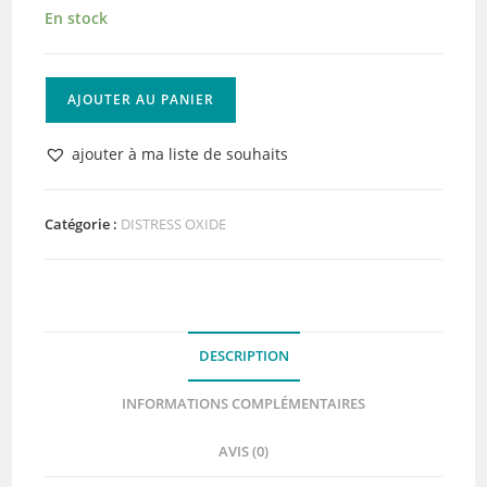
En stock
quantité
AJOUTER AU PANIER
de
Distress
ajouter à ma liste de souhaits
Oxide
Spun
Sugar
Catégorie :
DISTRESS OXIDE
DESCRIPTION
INFORMATIONS COMPLÉMENTAIRES
AVIS (0)