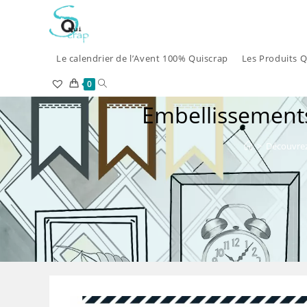
Skip
to
content
Le calendrier de l’Avent 100% Quiscrap
Les Produits Q
Toggle
0
Embellissements
website
search
>
Découvrez