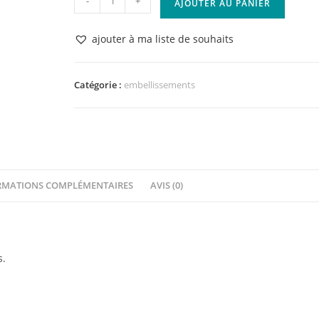
-
+
AJOUTER AU PANIER
de
Embellissements
ajouter à ma liste de souhaits
bois
24
JOURS
Catégorie :
embellissements
AVANT
NOËL
Florilèges
Design
RMATIONS COMPLÉMENTAIRES
AVIS (0)
s.