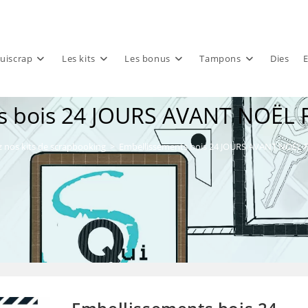
uiscrap
Les kits
Les bonus
Tampons
Dies
E
 bois 24 JOURS AVANT NOËL F
 nos kits de scrapbooking
>
Embellissements bois 24 JOURS AVANT NOËL Fl