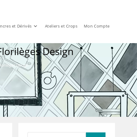
ncres et Dérivés
Ateliers et Crops
Mon Compte
lorilèges Design
orilèges Design
Rechercher