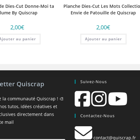
de Dies-Cut Donne-Moi ta
Planche Dies-Cut Les Mots Collecti
lume By Quiscrap
Envie de Patouille de Quiscrap
2,00
€
2,00
€
Ajouter au panier
Ajouter au panier
Suivez-Nous
etter Quiscrap
z la communauté Quiscrap ! 🎨
os tutos, idées créatives et
xclusives directement dans
Contactez-Nous
te mail
contact@quiscrap.fr