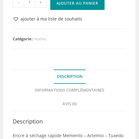
quantité
-
+
AJOUTER AU PANIER
de
Encre
ajouter à ma liste de souhaits
à
séchage
rapide
Catégorie :
Autres
Memento
TUXEDO
Black
-
DESCRIPTION
Tsukineko
INFORMATIONS COMPLÉMENTAIRES
AVIS (0)
Description
Encre à séchage rapide Memento – Artemio – Tuxedo