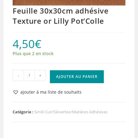
Feuille 30x30cm adhésive
Texture or Lilly Pot’Colle
4,50
€
Plus que 2 en stock
quantité
-
+
AJOUTER AU PANIER
de
Feuille
ajouter à ma liste de souhaits
30x30cm
adhésive
Texture
Catégorie :
Simili Cuir/Skivertex/Matières Adhésives
or
Lilly
Pot'Colle