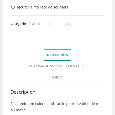
Fil
ajouter à ma liste de souhaits
Aluminium
1mm
3mètres
Catégorie :
fil aluminium pour happy Jig
Anthracite
DESCRIPTION
INFORMATIONS COMPLÉMENTAIRES
AVIS (0)
Description
Fil aluminium coloris anthracite pour création de mot
ou motif