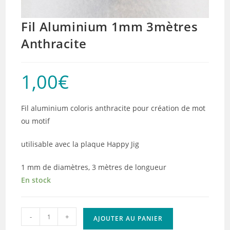
Fil Aluminium 1mm 3mètres
Anthracite
1,00
€
Fil aluminium coloris anthracite pour création de mot
ou motif
utilisable avec la plaque Happy Jig
1 mm de diamètres, 3 mètres de longueur
En stock
quantité
-
+
AJOUTER AU PANIER
de