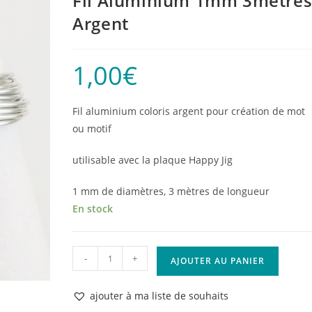
Fil Aluminium 1mm 3mètre
Argent
1,00
€
Fil aluminium coloris argent pour création de mot
ou motif
utilisable avec la plaque Happy Jig
1 mm de diamètres, 3 mètres de longueur
En stock
quantité
-
+
AJOUTER AU PANIER
de
Fil
ajouter à ma liste de souhaits
Aluminium