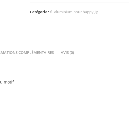
1mm
3mètres
Catégorie :
fil aluminium pour happy Jig
Argent
RMATIONS COMPLÉMENTAIRES
AVIS (0)
ou motif