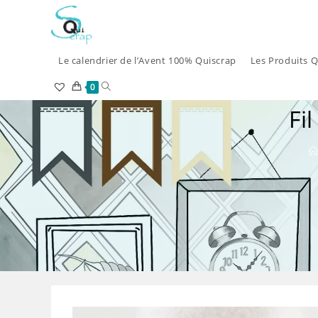
Skip
to
content
Le calendrier de l’Avent 100% Quiscrap
Les Produits Q
Toggle
0
Fi
website
search