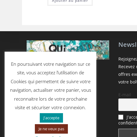
Ajouter au panier
Newsl
Rejoigne
En poursuivant votre navigation sur ce
Recevez n
site, vous acceptez l’utilisation de
offres e
Cookies qui permettent de suivre votre
votre boî
navigation, actualiser votre panier, vous
E-mail
reconnaitre lors de votre prochaine
visite et sécuriser votre connexion.
J'acc
J'accepte
confident
Je ne veux pas