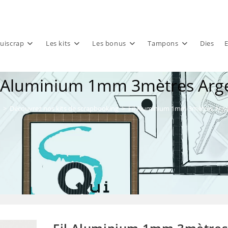
uiscrap
Les kits
Les bonus
Tampons
Dies
E
l Aluminium 1mm 3mètres Arg
>
Découvrez nos kits de scrapbooking
>
Fil Aluminium 1mm 3mètres Arg