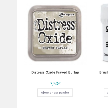
Distress Oxide Frayed Burlap
Brus
7,50
€
Ajouter au panier