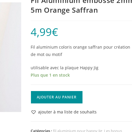
Fil Aluminium embossé 2m
5m Orange Saffran
4,99
€
Fil aluminium coloris orange saffran pour création
de mot ou motif
utilisable avec la plaque Happy Jig
Plus que 1 en stock
quantité
AJOUTER AU PANIER
de
Fil
ajouter à ma liste de souhaits
Aluminium
embossé
2mm
Catégories :
fil aluminium pour happy Jig
,
Les bonus