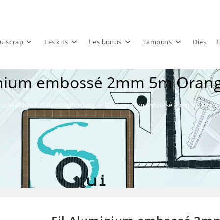
uiscrap
Les kits
Les bonus
Tampons
Dies
E
inium embossé 2mm 5m Orang
ouvrez nos kits de scrapbooking
>
Fil Aluminium embossé 2mm 5m Orange