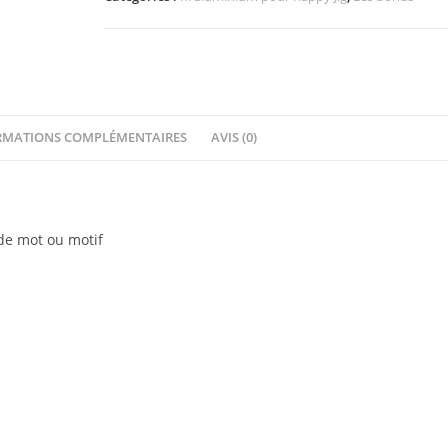
5m
Orange
Saffran
RMATIONS COMPLÉMENTAIRES
AVIS (0)
 de mot ou motif