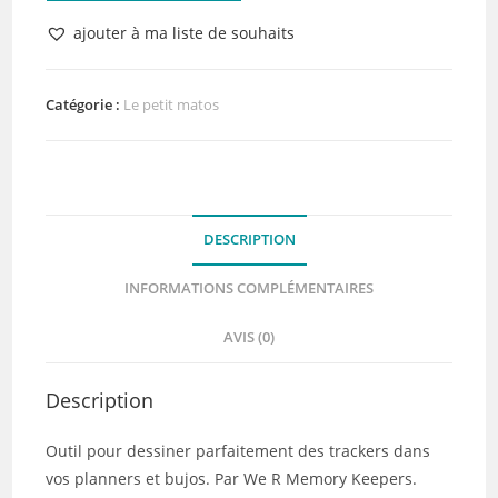
Journal
ajouter à ma liste de souhaits
Guide
We
R
Catégorie :
Le petit matos
Memory
Keepers
DESCRIPTION
INFORMATIONS COMPLÉMENTAIRES
AVIS (0)
Description
Outil pour dessiner parfaitement des trackers dans
vos planners et bujos. Par We R Memory Keepers.