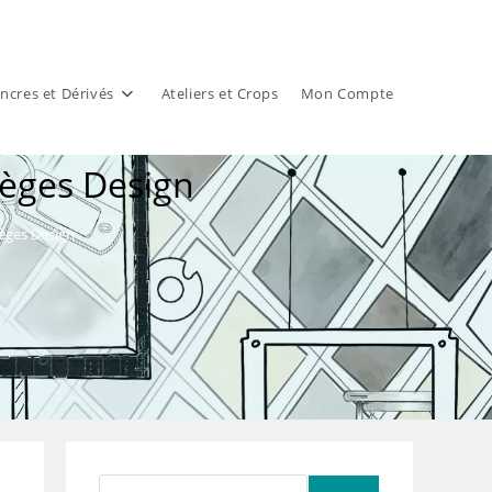
ncres et Dérivés
Ateliers et Crops
Mon Compte
èges Design
èges Design
Rechercher