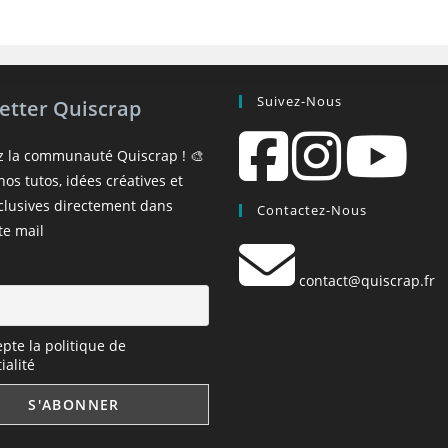
Suivez-Nous
etter Quiscrap
z la communauté Quiscrap ! 🎨
os tutos, idées créatives et
xclusives directement dans
Contactez-Nous
te mail
contact@quiscrap.fr
epte la politique de
ialité