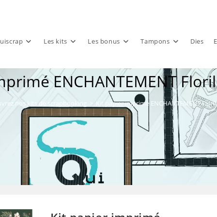
uiscrap
Les kits
Les bonus
Tampons
Dies
E
 imprimé ENCHANTEMENT Floril
vrez nos kits de scrapbooking
>
Kit papier imprimé ENCHANTEMENT Floril