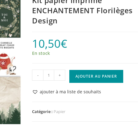
Kit papier imprimé
ENCHANTEMENT Florilèges
Design
10,50
€
En stock
quantité
-
+
AJOUTER AU PANIER
de
Kit
ajouter à ma liste de souhaits
papier
imprimé
ENCHANTEMENT
Catégorie :
Papier
Florilèges
Design