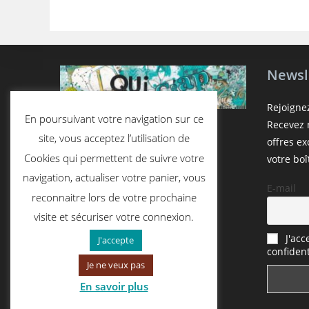
Newsl
Rejoigne
En poursuivant votre navigation sur ce
Recevez n
site, vous acceptez l’utilisation de
offres e
Cookies qui permettent de suivre votre
votre boî
navigation, actualiser votre panier, vous
E-mail
reconnaitre lors de votre prochaine
visite et sécuriser votre connexion.
J'acc
J'accepte
confident
Je ne veux pas
En savoir plus