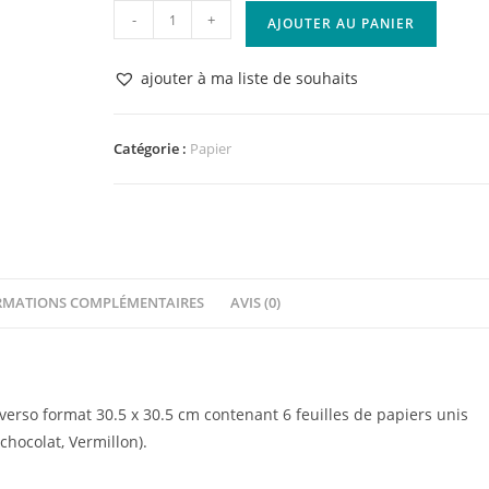
quantité
-
+
AJOUTER AU PANIER
de
Kit
ajouter à ma liste de souhaits
papiers
unis
CANNELLE
Catégorie :
Papier
&
CHOCOLAT
Florilèges
Design
RMATIONS COMPLÉMENTAIRES
AVIS (0)
rso format 30.5 x 30.5 cm contenant 6 feuilles de papiers unis
chocolat, Vermillon).