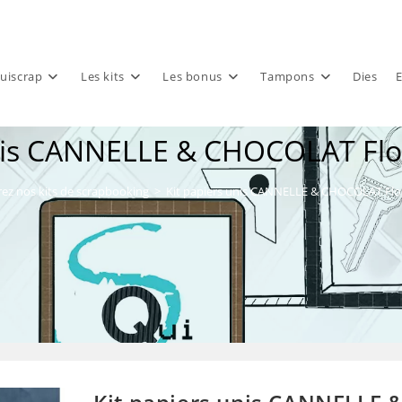
uiscrap
Les kits
Les bonus
Tampons
Dies
E
nis CANNELLE & CHOCOLAT Flor
ez nos kits de scrapbooking
>
Kit papiers unis CANNELLE & CHOCOLAT Flor