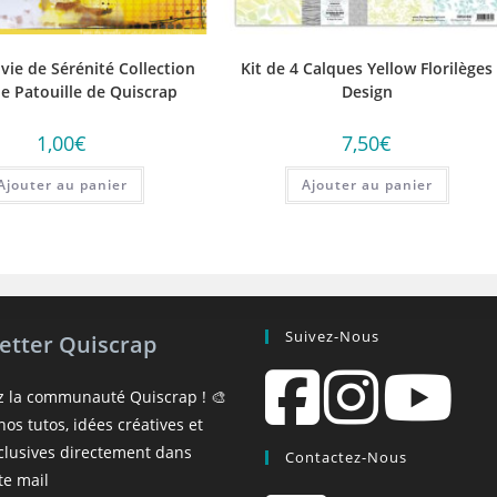
vie de Sérénité Collection
Kit de 4 Calques Yellow Florilèges
de Patouille de Quiscrap
Design
1,00
€
7,50
€
Ajouter au panier
Ajouter au panier
Suivez-Nous
etter Quiscrap
z la communauté Quiscrap ! 🎨
os tutos, idées créatives et
xclusives directement dans
Contactez-Nous
te mail