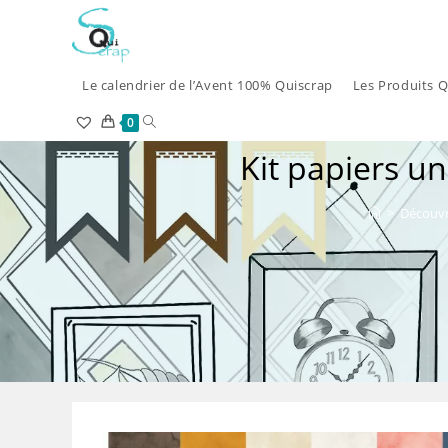
Skip
to
content
Le calendrier de l’Avent 100% Quiscrap
Les Produits Q
Toggle
0
Kit papiers u
website
search
>
Découvr