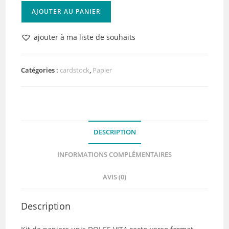
quantité
AJOUTER AU PANIER
de
Kit
ajouter à ma liste de souhaits
Papiers
Unis
Dolce
Catégories :
cardstock
,
Papier
Vita
Florilèges
Design
DESCRIPTION
INFORMATIONS COMPLÉMENTAIRES
AVIS (0)
Description