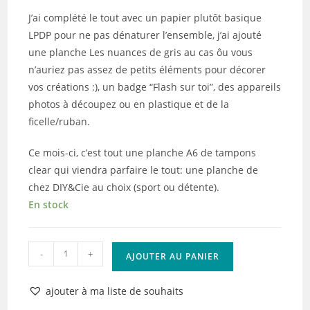
J’ai complété le tout avec un papier plutôt basique
LPDP pour ne pas dénaturer l’ensemble, j’ai ajouté
une planche Les nuances de gris au cas ôu vous
n’auriez pas assez de petits éléments pour décorer
vos créations :), un badge “Flash sur toi”, des appareils
photos à découpez ou en plastique et de la
ficelle/ruban.
Ce mois-ci, c’est tout une planche A6 de tampons
clear qui viendra parfaire le tout: une planche de
chez DIY&Cie au choix (sport ou détente).
En stock
quantité
-
+
AJOUTER AU PANIER
de
La
ajouter à ma liste de souhaits
Box