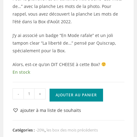
de…” avec la planche Les mots de la photo. Pour
rappel, vous avez découvert la planche Les mots de
l’été dans la Box d’Août 2022.
J’y ai associé un badge “En Mode rafale” et un joli
tampon clear “La liberté de…” pensé par Quiscrap,
spécialement pour la Box.
Alors, est-ce qu’on DIT CHEESE à cette Box?
En stock
quantité
-
+
AJOUTER AU PANIER
de
La
ajouter à ma liste de souhaits
Box
de
Juin
Catégories :
-20%
,
les box des mois précédents