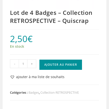
Lot de 4 Badges – Collection
RETROSPECTIVE – Quiscrap
2,50
€
En stock
quantité
-
+
AJOUTER AU PANIER
de
Lot
ajouter à ma liste de souhaits
de
4
Badges
Catégories :
Badges
,
Collection RETROSPECTIVE
–
Collection