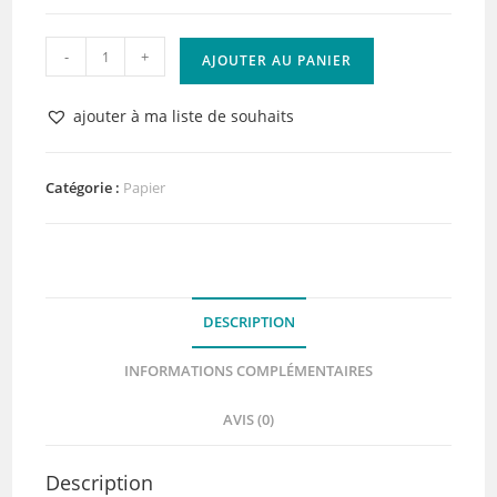
quantité
-
+
AJOUTER AU PANIER
de
Lot
ajouter à ma liste de souhaits
de
10
Papiers
Catégorie :
Papier
noir
-
300g
-
DESCRIPTION
Lisse
-
INFORMATIONS COMPLÉMENTAIRES
Vaessen
Creative
AVIS (0)
-
Description