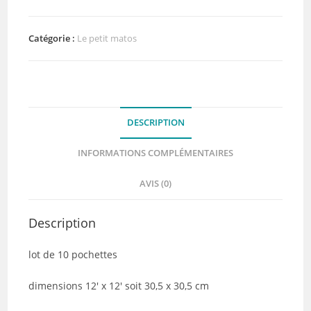
de
10
pochettes
Catégorie :
Le petit matos
protectrices
30,5
x
30,5
DESCRIPTION
cm
WE
INFORMATIONS COMPLÉMENTAIRES
R
MEMORY
AVIS (0)
KEEPERS
Description
lot de 10 pochettes
dimensions 12′ x 12′ soit 30,5 x 30,5 cm