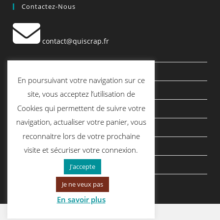
Contactez-Nous
contact@quiscrap.fr
Les Fiches Techniques et les Tutos
En poursuivant votre navigation sur ce
Le Blog
site, vous acceptez l’utilisation de
Cookies qui permettent de suivre votre
Conditions générales de vente
navigation, actualiser votre panier, vous
Mentions légales
reconnaitre lors de votre prochaine
Politique de confidentialité
visite et sécuriser votre connexion.
politique de cookies
J'accepte
Je ne veux pas
En savoir plus