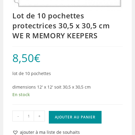
Lot de 10 pochettes
protectrices 30,5 x 30,5 cm
WE R MEMORY KEEPERS
8,50
€
lot de 10 pochettes
dimensions 12′ x 12′ soit 30,5 x 30,5 cm
En stock
quantité
-
+
AJOUTER AU PANIER
de
Lot
ajouter à ma liste de souhaits