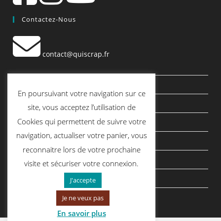
Contactez-Nous
contact@quiscrap.fr
Les Fiches Techniques et les Tutos
En poursuivant votre navigation sur ce
Le Blog
site, vous acceptez l’utilisation de
Cookies qui permettent de suivre votre
Conditions générales de vente
navigation, actualiser votre panier, vous
Mentions légales
reconnaitre lors de votre prochaine
Politique de confidentialité
visite et sécuriser votre connexion.
politique de cookies
J'accepte
Je ne veux pas
En savoir plus