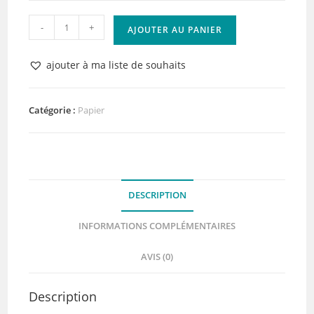
quantité
-
+
AJOUTER AU PANIER
de
Lot
ajouter à ma liste de souhaits
de
20
papiers
Catégorie :
Papier
unis
blancs
Lisse
DESCRIPTION
INFORMATIONS COMPLÉMENTAIRES
AVIS (0)
Description