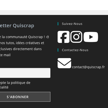
Suivez-Nous
etter Quiscrap
z la communauté Quiscrap ! 🎨
os tutos, idées créatives et
xclusives directement dans
Contactez-Nous
te mail
contact@quiscrap.fr
epte la politique de
ialité