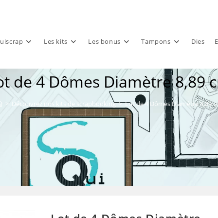
uiscrap
Les kits
Les bonus
Tampons
Dies
E
ot de 4 Dômes Diamètre 8,89 
>
Découvrez nos kits de scrapbooking
>
Lot de 4 Dômes Diamètre 8,89 