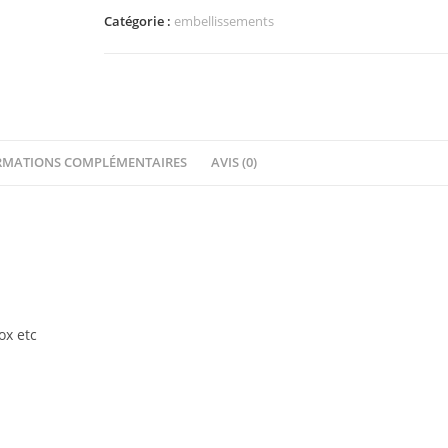
Dômes
Catégorie :
embellissements
Diamètre
8,89
cm
RMATIONS COMPLÉMENTAIRES
AVIS (0)
ox etc