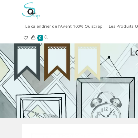
Skip
to
content
Le calendrier de l’Avent 100% Quiscrap
Les Produits Q
Toggle
0
L
website
search