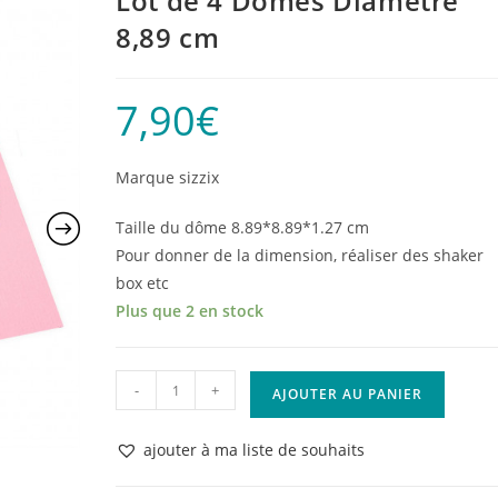
Lot de 4 Dômes Diamètre
8,89 cm
7,90
€
Marque sizzix
Taille du dôme 8.89*8.89*1.27 cm
Pour donner de la dimension, réaliser des shaker
box etc
Plus que 2 en stock
quantité
-
+
AJOUTER AU PANIER
de
Lot
ajouter à ma liste de souhaits
de
4