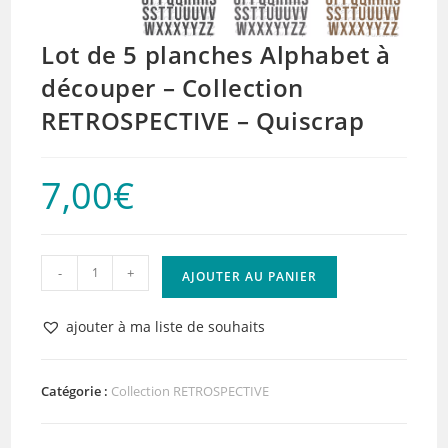
Lot de 5 planches Alphabet à
découper – Collection
RETROSPECTIVE – Quiscrap
7,00
€
quantité
-
+
AJOUTER AU PANIER
de
Lot
ajouter à ma liste de souhaits
de
5
planches
Catégorie :
Collection RETROSPECTIVE
Alphabet
à