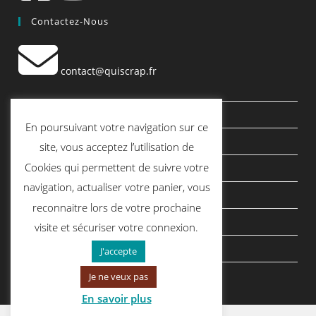
Contactez-Nous
contact@quiscrap.fr
Les Fiches Techniques et les Tutos
En poursuivant votre navigation sur ce
Le Blog
site, vous acceptez l’utilisation de
Cookies qui permettent de suivre votre
Conditions générales de vente
navigation, actualiser votre panier, vous
Mentions légales
reconnaitre lors de votre prochaine
Politique de confidentialité
visite et sécuriser votre connexion.
politique de cookies
J'accepte
Je ne veux pas
En savoir plus