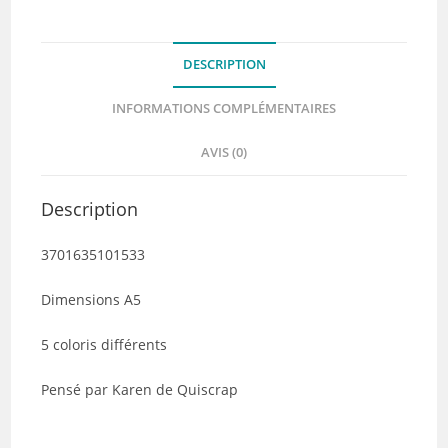
découper
-
DESCRIPTION
Collection
RETROSPECTIVE
INFORMATIONS COMPLÉMENTAIRES
-
Quiscrap
AVIS (0)
Description
3701635101533
Dimensions A5
5 coloris différents
Pensé par Karen de Quiscrap