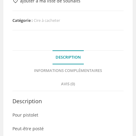
ajouter à ma liste de souhaits
de
6
Bâtonnets
Catégorie :
Cire à cacheter
Cire
à
Cacheter
Aqua
DESCRIPTION
INFORMATIONS COMPLÉMENTAIRES
AVIS (0)
Description
Pour pistolet
Peut-être posté