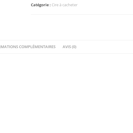
Bâtonnets
Catégorie :
Cire à cacheter
Cire
à
Cacheter
Violet
RMATIONS COMPLÉMENTAIRES
AVIS (0)