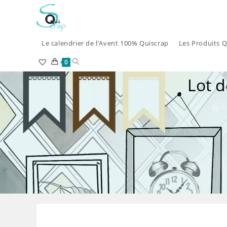
Skip
to
content
Le calendrier de l’Avent 100% Quiscrap
Les Produits Q
Toggle
0
Lot d
website
search
>