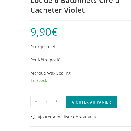
Lot de 6 Bâtonnets Cire à
Cacheter Violet
9,90
€
Pour pistolet
Peut-être posté
Marque Wax Sealing
En stock
quantité
-
+
AJOUTER AU PANIER
de
Lot
ajouter à ma liste de souhaits
de
6