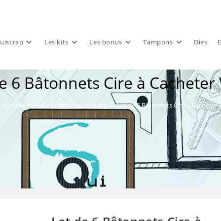
uiscrap
Les kits
Les bonus
Tampons
Dies
E
e 6 Bâtonnets Cire à Cacheter 
Découvrez nos kits de scrapbooking
>
Lot de 6 Bâtonnets Cire à Cacheter V