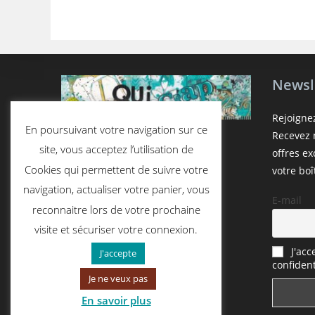
Newsl
Rejoigne
En poursuivant votre navigation sur ce
Recevez n
site, vous acceptez l’utilisation de
offres e
Cookies qui permettent de suivre votre
votre boî
navigation, actualiser votre panier, vous
E-mail
reconnaitre lors de votre prochaine
visite et sécuriser votre connexion.
J'acc
J'accepte
confident
Je ne veux pas
En savoir plus