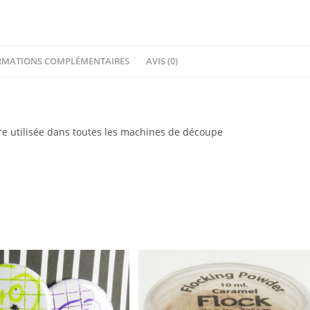
coins
–
Collection
RMATIONS COMPLÉMENTAIRES
AVIS (0)
RETROSPECTIVE
-
Quiscrap
e utilisée dans toutes les machines de découpe