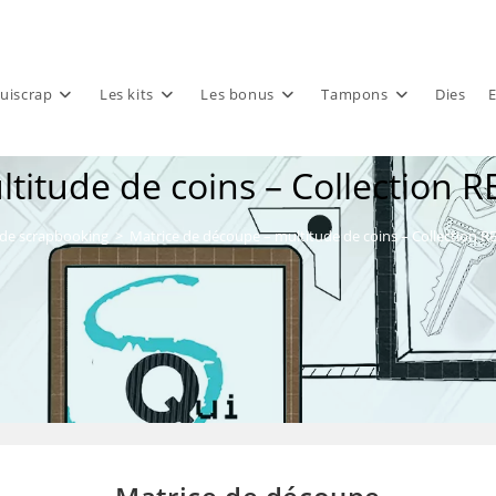
uiscrap
Les kits
Les bonus
Tampons
Dies
E
titude de coins – Collection
 de scrapbooking
>
Matrice de découpe – multitude de coins – Collection 