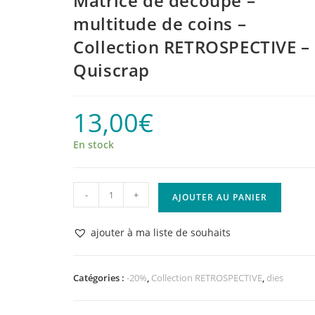
Matrice de découpe –
multitude de coins –
Collection RETROSPECTIVE –
Quiscrap
13,00
€
En stock
quantité
-
+
AJOUTER AU PANIER
de
Matrice
ajouter à ma liste de souhaits
de
découpe
–
Catégories :
-20%
,
Collection RETROSPECTIVE
,
dies
multitude
de