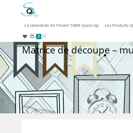
Skip
to
content
Le calendrier de l’Avent 100% Quiscrap
Les Produits Q
Toggle
0
Matrice de découpe – mul
website
search
>
Découvrez nos kits