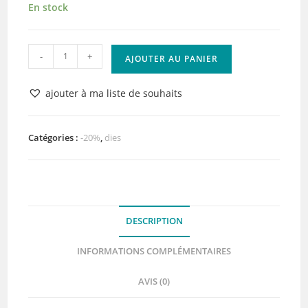
En stock
quantité
-
+
AJOUTER AU PANIER
de
Matrice
ajouter à ma liste de souhaits
de
découpe
–
Catégories :
-20%
,
dies
Les
étiquettes
de
Quiscrap
DESCRIPTION
–
Quiscrap
INFORMATIONS COMPLÉMENTAIRES
AVIS (0)