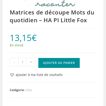
Matrices de découpe Mots du
quotidien – HA PI Little Fox
13,15
€
En stock
quantité
-
+
AJOUTER AU PANIER
de
Matrices
ajouter à ma liste de souhaits
de
découpe
Mots
Catégorie :
Dies
du
quotidien