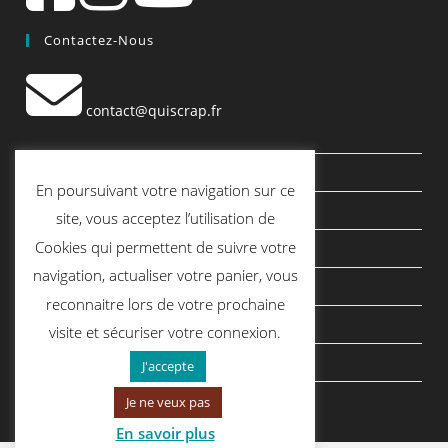
Contactez-Nous
contact@quiscrap.fr
Les Fiches Techniques et les Tutos
En poursuivant votre navigation sur ce
Le Blog
site, vous acceptez l’utilisation de
Cookies qui permettent de suivre votre
Conditions générales de vente
navigation, actualiser votre panier, vous
Mentions légales
reconnaitre lors de votre prochaine
Politique de confidentialité
visite et sécuriser votre connexion.
politique de cookies
J'accepte
Je ne veux pas
En savoir plus