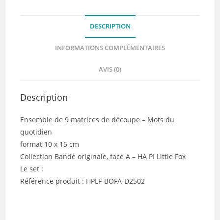
-
HA
DESCRIPTION
PI
Little
INFORMATIONS COMPLÉMENTAIRES
Fox
AVIS (0)
Description
Ensemble de 9 matrices de découpe – Mots du
quotidien
format 10 x 15 cm
Collection Bande originale, face A – HA PI Little Fox
Le set :
Référence produit : HPLF-BOFA-D2502