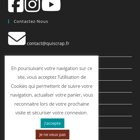
Contactez-Nous
contact@quiscrap.fr
Les Fiches Techniques et les Tutos
En poursuivant votre navigation sur ce
Le Blog
site, vous acceptez l’utilisation de
Cookies qui permettent de suivre votre
Conditions générales de vente
navigation, actualiser votre panier, vous
Mentions légales
reconnaitre lors de votre prochaine
Politique de confidentialité
visite et sécuriser votre connexion.
politique de cookies
J'accepte
Je ne veux pas