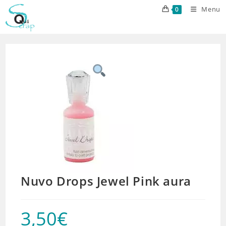
Skip
Menu
0
to
content
Nuvo Drops Jewel Pink aura
3,50
€