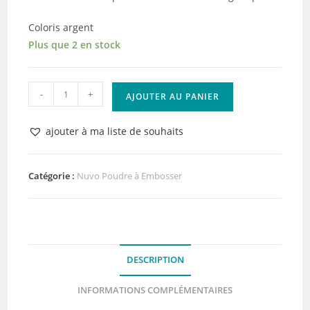
Coloris argent
Plus que 2 en stock
quantité
-
+
AJOUTER AU PANIER
de
Nuvo
ajouter à ma liste de souhaits
Poudre
à
Embosser
Catégorie :
Nuvo Poudre à Embosser
Classic
Silver
DESCRIPTION
INFORMATIONS COMPLÉMENTAIRES