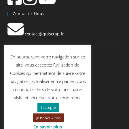
Contactez-Nous
contact@quiscrap.fr
Les Fiches Techniques et les Tutos
En poursuivant votre navigation sur ce
Le Blog
site, vous acceptez l’utilisation de
Cookies qui permettent de suivre votre
Conditions générales de vente
navigation, actualiser votre panier, vous
Mentions légales
reconnaitre lors de votre prochaine
Politique de confidentialité
visite et sécuriser votre connexion.
politique de cookies
J'accepte
Je ne veux pas
En savoir plus