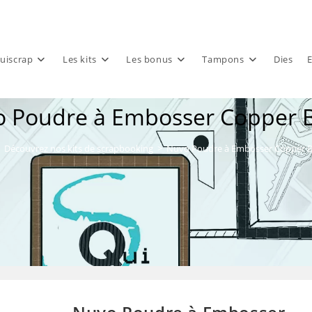
uiscrap
Les kits
Les bonus
Tampons
Dies
E
 Poudre à Embosser Copper 
Découvrez nos kits de scrapbooking
>
Nuvo Poudre à Embosser Copper B