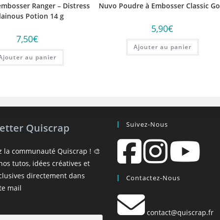
embosser Ranger – Distress
Nuvo Poudre à Embosser Classic Go
llainous Potion 14 g
5,90
€
7,50
€
Ajouter au panier
Ajouter au panier
Suivez-Nous
etter Quiscrap
z la communauté Quiscrap ! 🎨
os tutos, idées créatives et
xclusives directement dans
Contactez-Nous
te mail
contact@quiscrap.fr