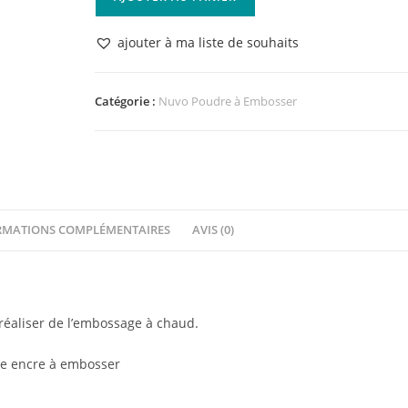
de
Nuvo
ajouter à ma liste de souhaits
Poudre
à
Embosser
Catégorie :
Nuvo Poudre à Embosser
Copper
Blush
RMATIONS COMPLÉMENTAIRES
AVIS (0)
éaliser de l’embossage à chaud.
’une encre à embosser