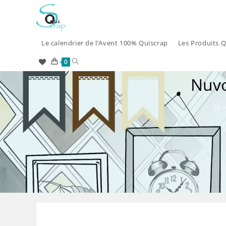
Skip
to
content
Le calendrier de l’Avent 100% Quiscrap
Les Produits Q
Toggle
0
Nuvo
website
search
>