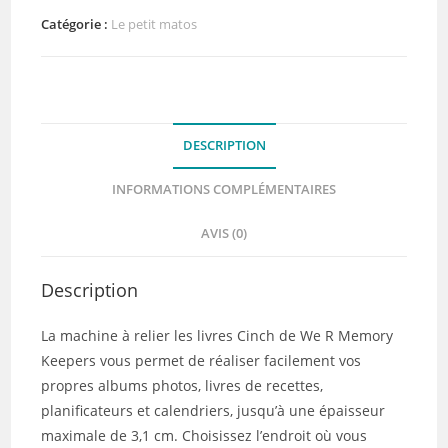
Mini
Catégorie :
Le petit matos
Cinch
We
R
Memory
DESCRIPTION
Keepers
INFORMATIONS COMPLÉMENTAIRES
AVIS (0)
Description
La machine à relier les livres Cinch de We R Memory
Keepers vous permet de réaliser facilement vos
propres albums photos, livres de recettes,
planificateurs et calendriers, jusqu’à une épaisseur
maximale de 3,1 cm. Choisissez l’endroit où vous