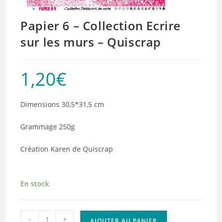
Papier 6 – Collection Ecrire
sur les murs – Quiscrap
1,20
€
Dimensions 30,5*31,5 cm
Grammage 250g
Création Karen de Quiscrap
En stock
quantité
-
+
AJOUTER AU PANIER