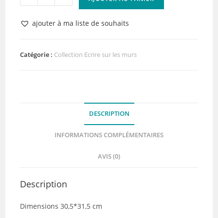
de
Papier
ajouter à ma liste de souhaits
6
-
Collection
Catégorie :
Collection Ecrire sur les murs
Ecrire
sur
les
murs
DESCRIPTION
-
Quiscrap
INFORMATIONS COMPLÉMENTAIRES
AVIS (0)
Description
Dimensions 30,5*31,5 cm