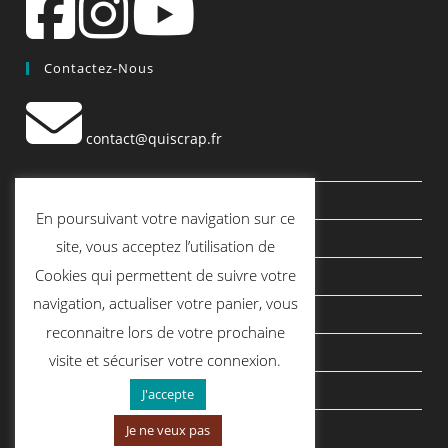
Contactez-Nous
contact@quiscrap.fr
Les Fiches Techniques et les Tutos
En poursuivant votre navigation sur ce
Le Blog
site, vous acceptez l’utilisation de
Cookies qui permettent de suivre votre
Conditions générales de vente
navigation, actualiser votre panier, vous
Mentions légales
reconnaitre lors de votre prochaine
Politique de confidentialité
visite et sécuriser votre connexion.
politique de cookies
J'accepte
Je ne veux pas