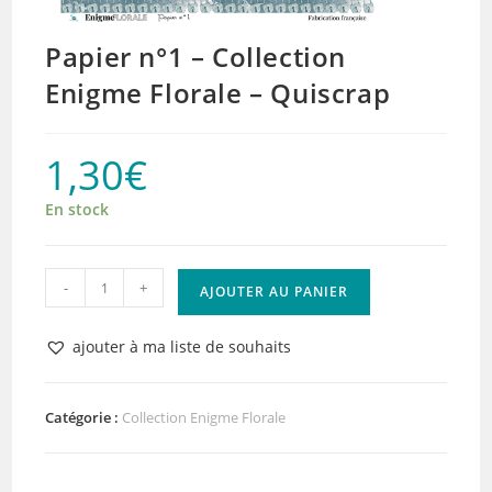
Papier n°1 – Collection
Enigme Florale – Quiscrap
1,30
€
En stock
quantité
-
+
AJOUTER AU PANIER
de
Papier
ajouter à ma liste de souhaits
n°1
–
Collection
Catégorie :
Collection Enigme Florale
Enigme
Florale