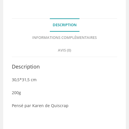
–
Collection
Enigme
DESCRIPTION
Florale
–
INFORMATIONS COMPLÉMENTAIRES
Quiscrap
AVIS (0)
Description
30,5*31,5 cm
200g
Pensé par Karen de Quiscrap