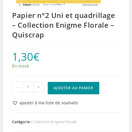
Papier n°2 Uni et quadrillage
– Collection Enigme Florale –
Quiscrap
1,30
€
En stock
quantité
-
+
AJOUTER AU PANIER
de
Papier
ajouter à ma liste de souhaits
n°2
Uni
et
Catégorie :
Collection Enigme Florale
quadrillage