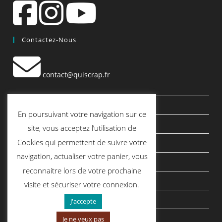
Contactez-Nous
contact@quiscrap.fr
Les Fiches Techniques et les Tutos
En poursuivant votre navigation sur ce
Le Blog
site, vous acceptez l’utilisation de
Cookies qui permettent de suivre votre
Conditions générales de vente
navigation, actualiser votre panier, vous
Mentions légales
reconnaitre lors de votre prochaine
Politique de confidentialité
visite et sécuriser votre connexion.
politique de cookies
J'accepte
Je ne veux pas