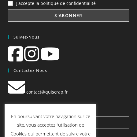
J'accepte la politique de confidentialité
Suivez-Nous
Contactez-Nous
contact@quiscrap.fr
Les Fiches Techniques et les Tutos
En poursuivant votre navigation sur ce
Le Blog
site, vous acceptez l’utilisation de
Cookies qui permettent de suivre votre
Conditions générales de vente