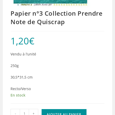
Papier n°3 Collection Prendre
Note de Quiscrap
1,20
€
Vendu à l’unité
250g
30,5*31,5 cm
Recto/Verso
En stock
quantité
-
+
AJOUTER AU PANIER