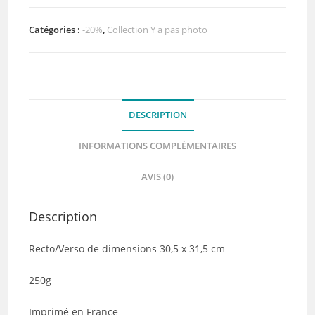
Collection
Y
Catégories :
-20%
,
Collection Y a pas photo
a
pas
photo
de
DESCRIPTION
Quiscrap
INFORMATIONS COMPLÉMENTAIRES
AVIS (0)
Description
Recto/Verso de dimensions 30,5 x 31,5 cm
250g
Imprimé en France