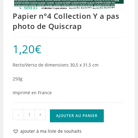
Papier n°4 Collection Y a pas
photo de Quiscrap
1,20
€
Recto/Verso de dimensions 30,5 x 31,5 cm
250g
Imprimé en France
quantité
-
+
AJOUTER AU PANIER
de
Papier
ajouter à ma liste de souhaits
n°4