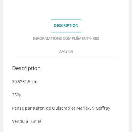
unis
–
Collection
DESCRIPTION
HEXAGONE
Tour
INFORMATIONS COMPLÉMENTAIRES
-
Quiscrap
AVIS (0)
Description
30,5*31,5 cm
250g
Pensé par Karen de Quiscrap et Marie-LN Geffray
Vendu à l’unité