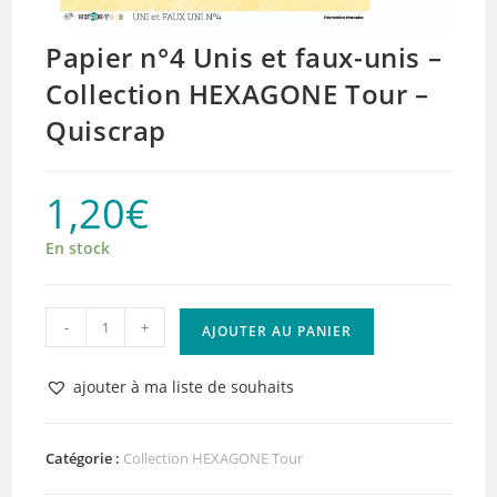
Papier n°4 Unis et faux-unis –
Collection HEXAGONE Tour –
Quiscrap
1,20
€
En stock
quantité
-
+
AJOUTER AU PANIER
de
Papier
ajouter à ma liste de souhaits
n°4
Unis
et
Catégorie :
Collection HEXAGONE Tour
faux-