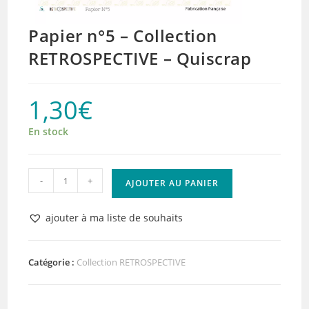
Papier n°5 – Collection
RETROSPECTIVE – Quiscrap
1,30
€
En stock
quantité
-
+
AJOUTER AU PANIER
de
Papier
ajouter à ma liste de souhaits
n°5
–
Collection
Catégorie :
Collection RETROSPECTIVE
RETROSPECTIVE
-