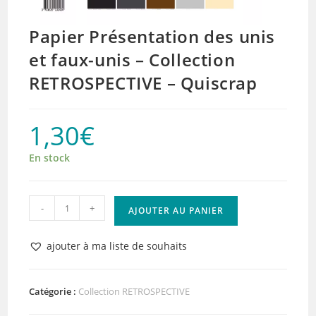
Papier Présentation des unis
et faux-unis – Collection
RETROSPECTIVE – Quiscrap
1,30
€
En stock
quantité
-
+
AJOUTER AU PANIER
de
Papier
ajouter à ma liste de souhaits
Présentation
des
unis
Catégorie :
Collection RETROSPECTIVE
et