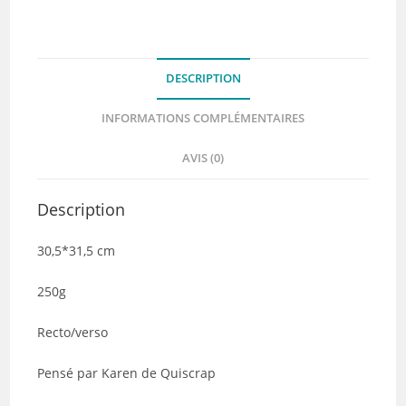
faux-
unis
–
DESCRIPTION
Collection
RETROSPECTIVE
INFORMATIONS COMPLÉMENTAIRES
-
Quiscrap
AVIS (0)
Description
30,5*31,5 cm
250g
Recto/verso
Pensé par Karen de Quiscrap