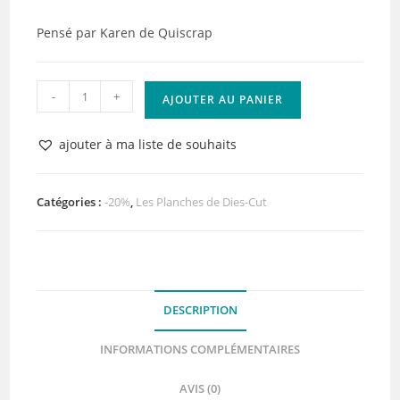
Pensé par Karen de Quiscrap
quantité
-
+
AJOUTER AU PANIER
de
Planche
ajouter à ma liste de souhaits
de
Dies-
cut
Catégories :
-20%
,
Les Planches de Dies-Cut
-
Autour
de
la
DESCRIPTION
mer
-
INFORMATIONS COMPLÉMENTAIRES
Collection
les
AVIS (0)