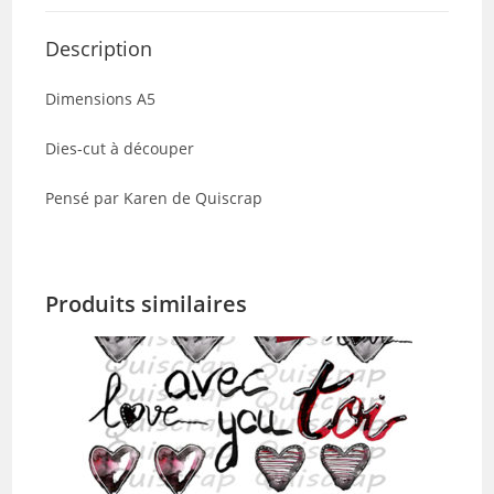
mots
by
Description
Quiscrap
Dimensions A5
Dies-cut à découper
Pensé par Karen de Quiscrap
Produits similaires