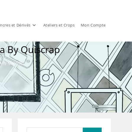
ncres et Dérivés
Ateliers et Crops
Mon Compte
ua By Quiscrap
a By Quiscrap
Rechercher