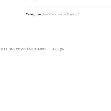
Des
Petits
trucs
Catégorie :
Les Planches de Dies-Cut
pour
Embellir...Aqua
By
Quiscrap
RMATIONS COMPLÉMENTAIRES
AVIS (0)