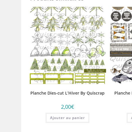
Planche Dies-cut L’Hiver By Quiscrap
Planche 
2,00
€
Ajouter au panier