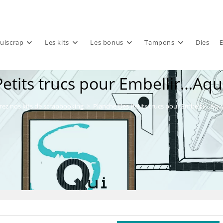
uiscrap
Les kits
Les bonus
Tampons
Dies
E
etits trucs pour Embellir…Aq
ez nos kits de scrapbooking
>
Planche Des Petits trucs pour Embellir…Aqu