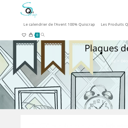
Skip
to
content
Le calendrier de l’Avent 100% Quiscrap
Les Produits Q
Toggle
0
Plaques d
website
search
>
Déco