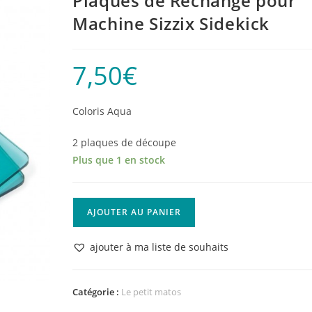
Plaques de Rechange pour
Machine Sizzix Sidekick
7,50
€
Coloris Aqua
2 plaques de découpe
Plus que 1 en stock
quantité
AJOUTER AU PANIER
de
Plaques
ajouter à ma liste de souhaits
de
Rechange
pour
Catégorie :
Le petit matos
Machine