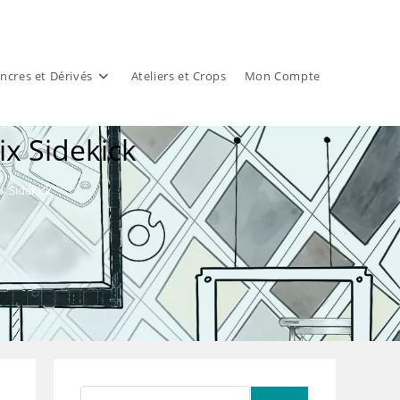
ncres et Dérivés
Ateliers et Crops
Mon Compte
x Sidekick
x Sidekick
Rechercher