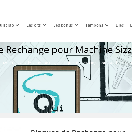
uiscrap
Les kits
Les bonus
Tampons
Dies
E
e Rechange pour Machine Sizzi
uvrez nos kits de scrapbooking
>
Plaques de Rechange pour Machine Sizzi