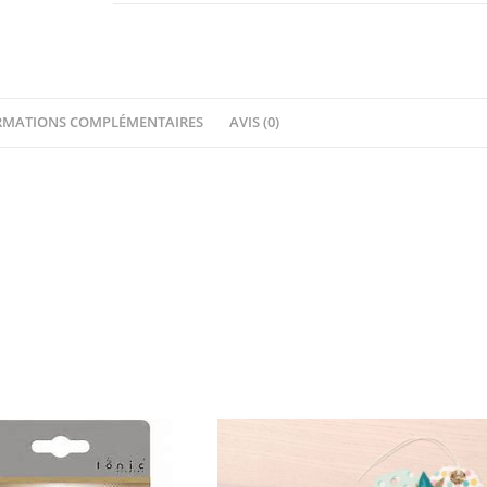
Sizzix
Sidekick
RMATIONS COMPLÉMENTAIRES
AVIS (0)