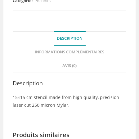
Crazy
Catégorie :
Pochoirs
Paving
DESCRIPTION
INFORMATIONS COMPLÉMENTAIRES
AVIS (0)
Description
15×15 cm stencil made from high quality, precision
laser cut 250 micron Mylar.
Produits similaires