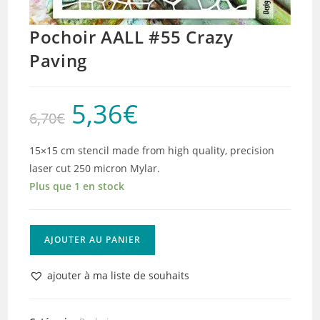
Pochoir AALL #55 Crazy
Paving
5,36
€
Le
Le
6,70
€
prix
prix
initial
actuel
était :
est :
6,70€.
5,36€.
15×15 cm stencil made from high quality, precision
laser cut 250 micron Mylar.
Plus que 1 en stock
quantité
AJOUTER AU PANIER
de
Pochoir
ajouter à ma liste de souhaits
AALL
#55