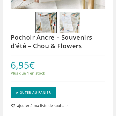
Pochoir Ancre – Souvenirs
d’été – Chou & Flowers
6,95
€
Plus que 1 en stock
quantité
AJOUTER AU PANIER
de
Pochoir
ajouter à ma liste de souhaits
Ancre
-