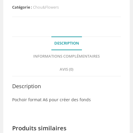
Souvenirs
Catégorie :
Chou&Flowers
d'été
-
Chou
&
DESCRIPTION
Flowers
INFORMATIONS COMPLÉMENTAIRES
AVIS (0)
Description
Pochoir format A6 pour créer des fonds
Produits similaires