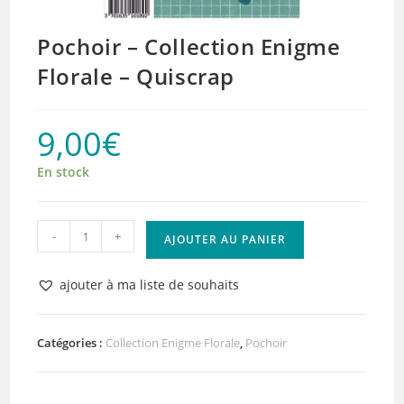
Pochoir – Collection Enigme
Florale – Quiscrap
9,00
€
En stock
quantité
-
+
AJOUTER AU PANIER
de
Pochoir
ajouter à ma liste de souhaits
–
Collection
Enigme
Catégories :
Collection Enigme Florale
,
Pochoir
Florale
-