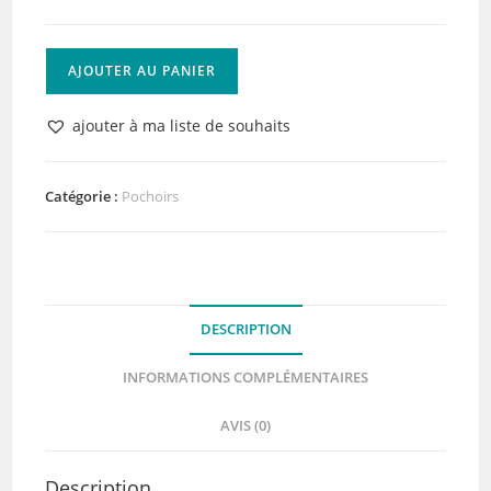
quantité
AJOUTER AU PANIER
de
POCHOIR
ajouter à ma liste de souhaits
FEUILLE
2
-
Catégorie :
Pochoirs
Collection
Forêt
Enchantée
-
DESCRIPTION
Chou&Flowers
INFORMATIONS COMPLÉMENTAIRES
AVIS (0)
Description