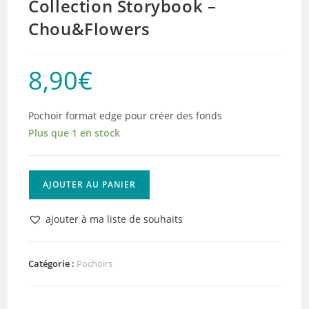
Collection Storybook –
Chou&Flowers
8,90
€
Pochoir format edge pour créer des fonds
Plus que 1 en stock
quantité
AJOUTER AU PANIER
de
Pochoir
ajouter à ma liste de souhaits
Frise
Flocons
-
Catégorie :
Pochoirs
Collection
Storybook